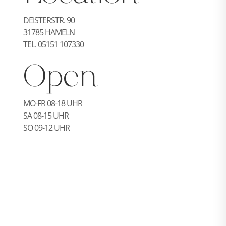
DEISTERSTR. 90
31785 HAMELN
TEL. 05151 107330
Open
MO-FR 08-18 UHR
SA 08-15 UHR
SO 09-12 UHR