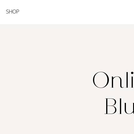
SHOP
Onl
Bl