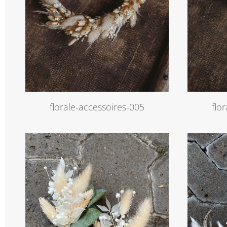
florale-accessoires-005
flo