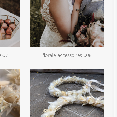
florale-accessoires-008
-007