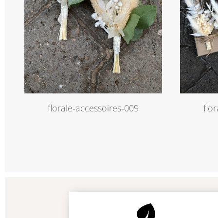
florale-accessoires-009
flo