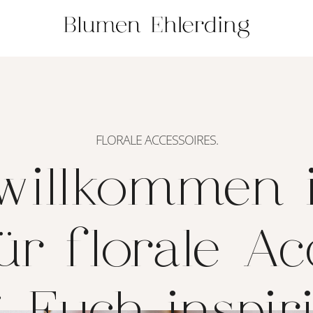
FLORALE ACCESSOIRES.
willkommen 
ür florale Ac
‘ Euch inspir