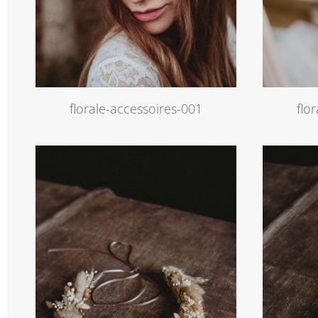
flo
florale-accessoires-001