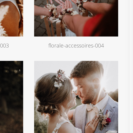
-003
florale-accessoires-004